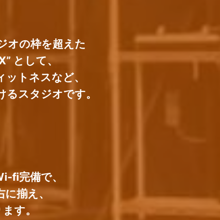
ジオの枠を超えた
X” として、
ィットネスなど、
けるスタジオです。
-fi完備で、
右に揃え、
ります。