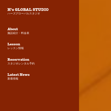
H’s Transtainment.Co,.Ltd
H’s GLOBAL STUDIO
株式会社ハーズトランステインメント
ハーズグローバルスタジオ
About Us
About
会社紹介
施設紹介・料金表
Company
Lesson
企業情報
レッスン情報
Recruit
Reservation
採用情報
スタジオレンタル予約
Latest News
Latest News
新着情報
新着情報
Contact
お問い合わせ